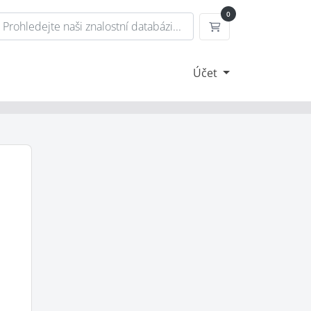
0
Nákupní Košík
Účet